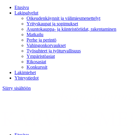
Etusivu
Lakipalvelut
Oikeudenkäynnit ja välimiesmenettelyt
Yrityskaupat ja sopimukset
Asuntokauppa- ja kiinteistöriidat, rakentaminen
Matkailu
Perhe ja perintö
Vahingonkorvaukset
Työsuhteet ja työturvallisuus
Ympäristöasiat
Rikosasiat
Konkurssit
Lakimiehet
Yhteystiedot
Siirry sisältöön
Etusivu