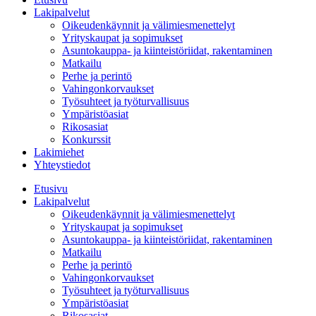
Lakipalvelut
Oikeudenkäynnit ja välimiesmenettelyt
Yrityskaupat ja sopimukset
Asuntokauppa- ja kiinteistöriidat, rakentaminen
Matkailu
Perhe ja perintö
Vahingonkorvaukset
Työsuhteet ja työturvallisuus
Ympäristöasiat
Rikosasiat
Konkurssit
Lakimiehet
Yhteystiedot
Etusivu
Lakipalvelut
Oikeudenkäynnit ja välimiesmenettelyt
Yrityskaupat ja sopimukset
Asuntokauppa- ja kiinteistöriidat, rakentaminen
Matkailu
Perhe ja perintö
Vahingonkorvaukset
Työsuhteet ja työturvallisuus
Ympäristöasiat
Rikosasiat