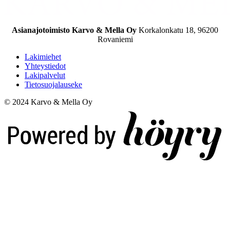
Asianajotoimisto Karvo & Mella Oy
Korkalonkatu 18, 96200
Rovaniemi
Lakimiehet
Yhteystiedot
Lakipalvelut
Tietosuojalauseke
© 2024 Karvo & Mella Oy
Digi- ja mainostoimisto Höyry Rovaniemi ja Oulu