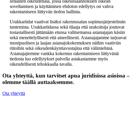
sellainen oikeudenala, jossa oikeussäännöksien oikean
soveltamisen ja käyttämisen ehdoton edellytys on vahva
rakentamiseen liittyvän tiedon hallinta.
Urakkariidat vaativat lisäksi rakennusalan sopimusjärjestelmän
tuntemista. Urakkariidassa sekä tilaaja että urakoitsija joutuvat
tosiasiallisesti jättämään etunsa valitsemansa asianajajan käsiin
sekä menettelyllisesti että aineellisesti. Asianajajamme tarjoavat
monipuolisen ja laajan asianajokokemuksen näihin vaativiin
riitoihin sekä oikeudenkäyntiavustajina että välimiehinä.
Asianajajiemme vankka kokemus rakentamiseen liittyvästä
tiedosta luo edellytykset palvella asiakastamme myös
oikeudellisesti tehokkaalla tavalla.
Ota yhteyttä, kun tarvitset apua juridisissa asioissa –
olemme täällä auttaaksemme.
Ota yhteyttä