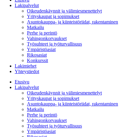
Lakipalvelut
Oikeudenkäynnit ja välimiesmenettelyt
Yrityskaupat ja sopimukset
Asuntokauppa- ja kiinteistöriidat, rakentaminen
Matkailu
Perhe ja perintö
Vahingonkorvaukset
Työsuhteet ja työturvallisuus
Ympäristöasiat
Rikosasiat
Konkurssit
Lakimiehet
Yhteystiedot
Etusivu
Lakipalvelut
Oikeudenkäynnit ja välimiesmenettelyt
Yrityskaupat ja sopimukset
Asuntokauppa- ja kiinteistöriidat, rakentaminen
Matkailu
Perhe ja perintö
Vahingonkorvaukset
Työsuhteet ja työturvallisuus
Ympäristöasiat
Rikosasiat