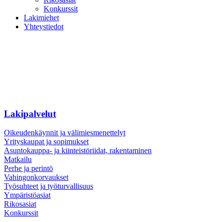
Konkurssit
Lakimiehet
Yhteystiedot
Lakipalvelut
Oikeudenkäynnit ja välimiesmenettelyt
Yrityskaupat ja sopimukset
Asuntokauppa- ja kiinteistöriidat, rakentaminen
Matkailu
Perhe ja perintö
Vahingonkorvaukset
Työsuhteet ja työturvallisuus
Ympäristöasiat
Rikosasiat
Konkurssit