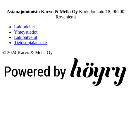
Asianajotoimisto Karvo & Mella Oy
Korkalonkatu 18, 96200
Rovaniemi
Lakimiehet
Yhteystiedot
Lakipalvelut
Tietosuojalauseke
© 2024 Karvo & Mella Oy
Digi- ja mainostoimisto Höyry Rovaniemi ja Oulu