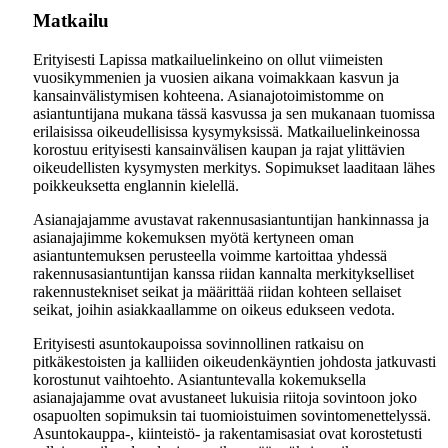
Matkailu
Erityisesti Lapissa matkailuelinkeino on ollut viimeisten
vuosikymmenien ja vuosien aikana voimakkaan kasvun ja
kansainvälistymisen kohteena. Asianajotoimistomme on
asiantuntijana mukana tässä kasvussa ja sen mukanaan tuomissa
erilaisissa oikeudellisissa kysymyksissä. Matkailuelinkeinossa
korostuu erityisesti kansainvälisen kaupan ja rajat ylittävien
oikeudellisten kysymysten merkitys. Sopimukset laaditaan lähes
poikkeuksetta englannin kielellä.
Asianajajamme avustavat rakennusasiantuntijan hankinnassa ja
asianajajimme kokemuksen myötä kertyneen oman
asiantuntemuksen perusteella voimme kartoittaa yhdessä
rakennusasiantuntijan kanssa riidan kannalta merkitykselliset
rakennustekniset seikat ja määrittää riidan kohteen sellaiset
seikat, joihin asiakkaallamme on oikeus edukseen vedota.
Erityisesti asuntokaupoissa sovinnollinen ratkaisu on
pitkäkestoisten ja kalliiden oikeudenkäyntien johdosta jatkuvasti
korostunut vaihtoehto. Asiantuntevalla kokemuksella
asianajajamme ovat avustaneet lukuisia riitoja sovintoon joko
osapuolten sopimuksin tai tuomioistuimen sovintomenettelyssä.
Asuntokauppa-, kiinteistö- ja rakentamisasiat ovat korostetusti