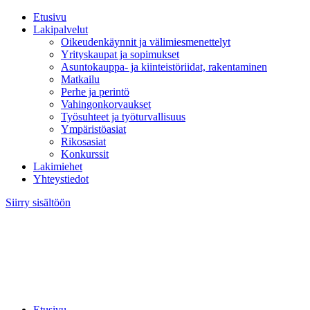
Etusivu
Lakipalvelut
Oikeudenkäynnit ja välimiesmenettelyt
Yrityskaupat ja sopimukset
Asuntokauppa- ja kiinteistöriidat, rakentaminen
Matkailu
Perhe ja perintö
Vahingonkorvaukset
Työsuhteet ja työturvallisuus
Ympäristöasiat
Rikosasiat
Konkurssit
Lakimiehet
Yhteystiedot
Siirry sisältöön
Etusivu